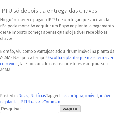
IPTU só depois da entrega das chaves
Ninguém merece pagar o IPTU de um lugar que você ainda
não pode morar. Ao adquirir um Bispo na planta, o pagamento
deste imposto começa apenas quando já tiver recebido as
chaves.
E então, viu como é vantajoso adquirir um imóvel na planta da
ACMA? Não perca tempo!
Escolha a planta que mais tem a ver
com você
, fale com um de nossos corretores e adquira seu
ACMA!
Posted in
Dicas
,
Notícias
Tagged
casa própria
,
imóvel
,
imóvel
on
na planta
,
IPTU
Leave a Comment
Pesquisar
Imóvel
por:
na