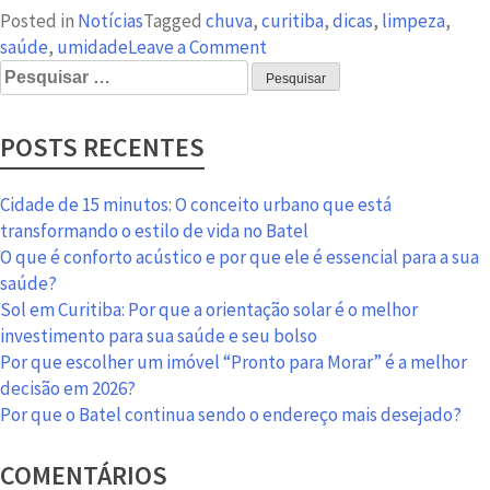
Posted in
Notícias
Tagged
chuva
,
curitiba
,
dicas
,
limpeza
,
on
saúde
,
umidade
Leave a Comment
Pesquisar
Mande
por:
o
mofo
POSTS RECENTES
para
bem
longe
Cidade de 15 minutos: O conceito urbano que está
da
transformando o estilo de vida no Batel
sua
O que é conforto acústico e por que ele é essencial para a sua
casa!
saúde?
Sol em Curitiba: Por que a orientação solar é o melhor
investimento para sua saúde e seu bolso
Por que escolher um imóvel “Pronto para Morar” é a melhor
decisão em 2026?
Por que o Batel continua sendo o endereço mais desejado?
COMENTÁRIOS