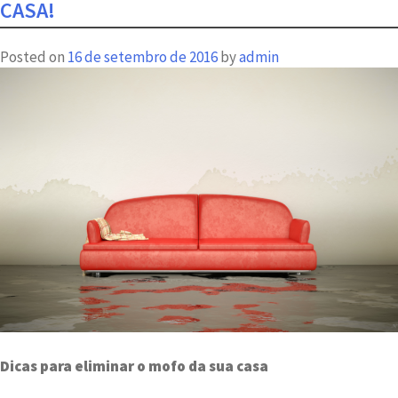
CASA!
posição
solar
Posted on
16 de setembro de 2016
by
admin
ideal
para
seu
imóvel?
Dicas para eliminar o mofo da sua casa