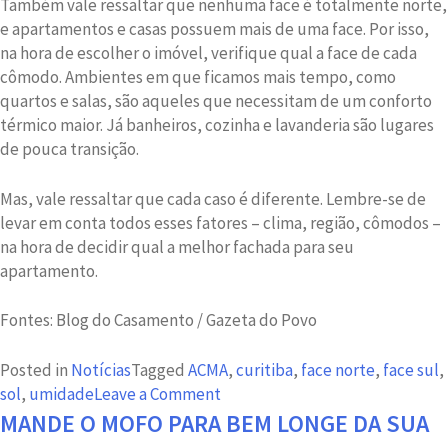
Também vale ressaltar que nenhuma face é totalmente norte,
e apartamentos e casas possuem mais de uma face. Por isso,
na hora de escolher o imóvel, verifique qual a face de cada
cômodo. Ambientes em que ficamos mais tempo, como
quartos e salas, são aqueles que necessitam de um conforto
térmico maior. Já banheiros, cozinha e lavanderia são lugares
de pouca transição.
Mas, vale ressaltar que cada caso é diferente. Lembre-se de
levar em conta todos esses fatores – clima, região, cômodos –
na hora de decidir qual a melhor fachada para seu
apartamento.
Fontes: Blog do Casamento / Gazeta do Povo
Posted in
Notícias
Tagged
ACMA
,
curitiba
,
face norte
,
face sul
,
on
sol
,
umidade
Leave a Comment
Qual
MANDE O MOFO PARA BEM LONGE DA SUA
a