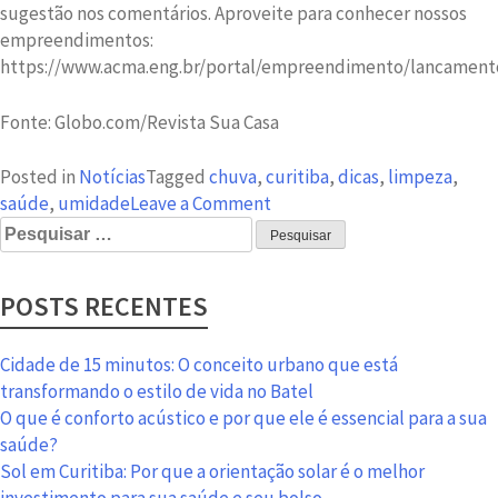
sugestão nos comentários. Aproveite para conhecer nossos
empreendimentos:
https://www.acma.eng.br/portal/empreendimento/lancament
Fonte: Globo.com/Revista Sua Casa
Posted in
Notícias
Tagged
chuva
,
curitiba
,
dicas
,
limpeza
,
on
saúde
,
umidade
Leave a Comment
Pesquisar
Mande
por:
o
mofo
POSTS RECENTES
para
bem
longe
Cidade de 15 minutos: O conceito urbano que está
da
transformando o estilo de vida no Batel
sua
O que é conforto acústico e por que ele é essencial para a sua
casa!
saúde?
Sol em Curitiba: Por que a orientação solar é o melhor
investimento para sua saúde e seu bolso