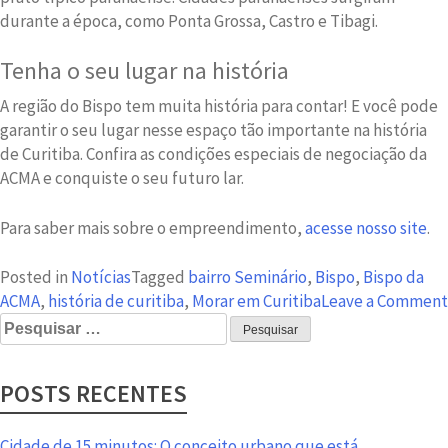
durante a época, como Ponta Grossa, Castro e Tibagi.
Tenha o seu lugar na história
A região do Bispo tem muita história para contar! E você pode
garantir o seu lugar nesse espaço tão importante na história
de Curitiba. Confira as condições especiais de negociação da
ACMA e conquiste o seu futuro lar.
Para saber mais sobre o empreendimento,
acesse nosso site
.
Posted in
Notícias
Tagged
bairro Seminário
,
Bispo
,
Bispo da
ACMA
,
história de curitiba
,
Morar em Curitiba
Leave a Comment
Pesquisar
por:
POSTS RECENTES
Cidade de 15 minutos: O conceito urbano que está