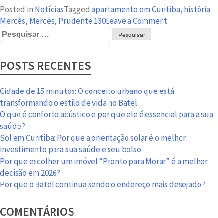
Posted in
Notícias
Tagged
apartamento em Curitiba
,
história
on
Mercês
,
Mercês
,
Prudente 130
Leave a Comment
Pesquisar
Prudente
por:
130:
tenha
POSTS RECENTES
um
pedacinho
da
Cidade de 15 minutos: O conceito urbano que está
história
transformando o estilo de vida no Batel
em
O que é conforto acústico e por que ele é essencial para a sua
casa
saúde?
Sol em Curitiba: Por que a orientação solar é o melhor
investimento para sua saúde e seu bolso
Por que escolher um imóvel “Pronto para Morar” é a melhor
decisão em 2026?
Por que o Batel continua sendo o endereço mais desejado?
COMENTÁRIOS