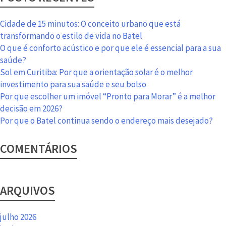
a
declaração
Cidade de 15 minutos: O conceito urbano que está
no
transformando o estilo de vida no Batel
Imposto
O que é conforto acústico e por que ele é essencial para a sua
de
saúde?
Renda
Sol em Curitiba: Por que a orientação solar é o melhor
investimento para sua saúde e seu bolso
Por que escolher um imóvel “Pronto para Morar” é a melhor
decisão em 2026?
Por que o Batel continua sendo o endereço mais desejado?
COMENTÁRIOS
ARQUIVOS
julho 2026