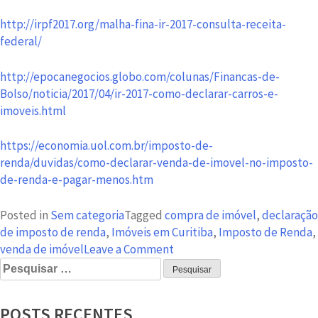
http://irpf2017.org/malha-fina-ir-2017-consulta-receita-
federal/
http://epocanegocios.globo.com/colunas/Financas-de-
Bolso/noticia/2017/04/ir-2017-como-declarar-carros-e-
imoveis.html
https://economia.uol.com.br/imposto-de-
renda/duvidas/como-declarar-venda-de-imovel-no-imposto-
de-renda-e-pagar-menos.htm
Posted in
Sem categoria
Tagged
compra de imóvel
,
declaração
de imposto de renda
,
Imóveis em Curitiba
,
Imposto de Renda
,
on
venda de imóvel
Leave a Comment
Pesquisar
Compra
por:
de
imóvel
POSTS RECENTES
e