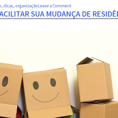
on
o
,
dicas
,
organização
Leave a Comment
ACILITAR SUA MUDANÇA DE RESIDÊ
Closet
organizado
em
alguns
passos.