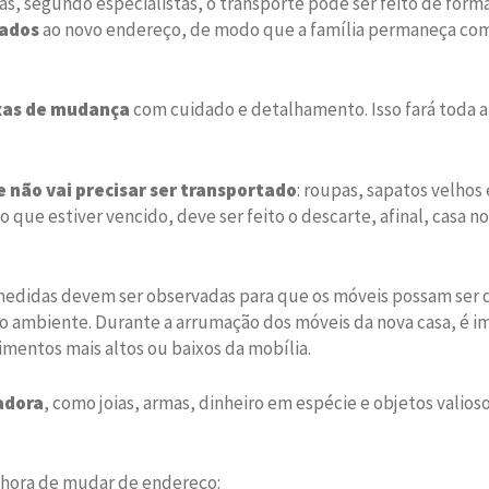
s, segundo especialistas, o transporte pode ser feito de forma
tados
ao novo endereço, de modo que a família permaneça com 
ixas de mudança
com cuidado e detalhamento. Isso fará toda a
 não vai precisar ser transportado
: roupas, sapatos velhos
ue estiver vencido, deve ser feito o descarte, afinal, casa no
edidas devem ser observadas para que os móveis possam ser di
ambiente. Durante a arrumação dos móveis da nova casa, é impo
mentos mais altos ou baixos da mobília.
adora
, como joias, armas, dinheiro em espécie e objetos valios
a hora de mudar de endereço: