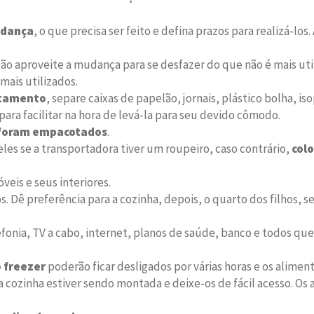
udança
, o que precisa ser feito e defina prazos para realizá-l
tão aproveite a mudança para se desfazer do que não é mais util
mais utilizados.
otamento
, separe caixas de papelão, jornais, plástico bolha, is
para facilitar na hora de levá-la para seu devido cômodo.
 foram empacotados
.
s se a transportadora tiver um roupeiro, caso contrário,
col
veis e seus interiores.
Dê preferência para a cozinha, depois, o quarto dos filhos, s
fonia, TV a cabo, internet, planos de saúde, banco e todos qu
o freezer
poderão ficar desligados por várias horas e os alimen
cozinha estiver sendo montada e deixe-os de fácil acesso. Os