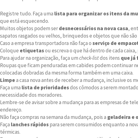
Registre tudo. Faça uma
lista para organizar os itens da m
que está esquecendo.
Muitos objetos podem ser
desnecessários na nova casa
, en
sapatos rasgados ou velhos, brinquedos e objetos que não são 
Caso a empresa transportadora não faça o
serviço de empac
Coloque
etiquetas
ou escreva o que há dentro de cada caixa, 
Para ajudar na organização, faça um
check-list
dos itens
que já
Roupas que ficam penduradas em cabides podem continuar nele
colocadas dobradas da mesma forma também em uma caixa.
Limpe
a casa nova antes de receber a mudança, inclusive os mó
Faça uma
lista de prioridades
dos cômodos a serem montados. 
necessidade dos moradores.
Lembre-se de avisar sobre a mudança para as empresas de tele
endereço.
Não faça compras na semana da mudança, pois a
geladeira e 
Faça
lanches rápidos
para serem consumidos enquanto a nova 
térmicas.