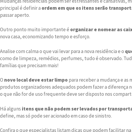
Mudanças residenciais podem ser estressantes e cansativas, ma
principal é definir a
ordem em que os itens serão transpor
passar aperto.
Outro ponto muito importante é
organizar e nomear as ca
nova casa, economizando tempo e esforço.
Analise com calma o que vai levar para a nova residência e o
que
como de limpeza, remédios, perfumes, tudo é observado. Tudo q
famílias que precisam mais!
O
novo local deve estar limpo
para receber a mudança e as m
produtos organizadores adequados podem fazer a diferença no 
o que não for de uso frequente deve ser disposto nos comparti
Há alguns
itens que não podem ser levados por transport
define, mas só pode ser acionado em caso de sinistro.
Confira o que especialistas listam dicas que podem facilitar n