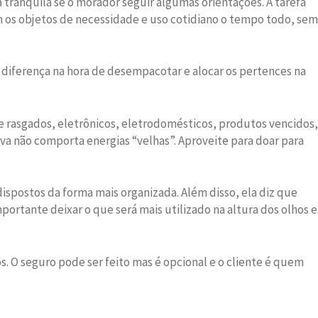
 tranquila se o morador seguir algumas orientações. A tarefa
os objetos de necessidade e uso cotidiano o tempo todo, sem
 diferença na hora de desempacotar e alocar os pertences na
 e rasgados, eletrônicos, eletrodomésticos, produtos vencidos,
va não comporta energias “velhas”. Aproveite para doar para
spostos da forma mais organizada. Além disso, ela diz que
rtante deixar o que será mais utilizado na altura dos olhos e
os. O seguro pode ser feito mas é opcional e o cliente é quem