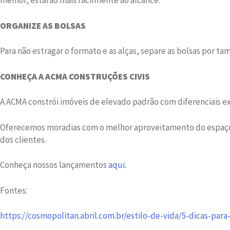
melhor, estarão mais facilmente ao alcance.
ORGANIZE AS BOLSAS
Para não estragar o formato e as alças, separe as bolsas por ta
CONHEÇA A
ACMA CONSTRUÇÕES CIVIS
A ACMA constrói imóveis de elevado padrão com diferenciais excl
Oferecemos moradias com o melhor aproveitamento do espaço 
dos clientes.
Conheça nossos lançamentos
aqui.
Fontes:
https://cosmopolitan.abril.com.br/estilo-de-vida/5-dicas-par