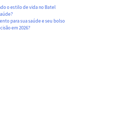
imóveis
o o estilo de vida no Batel
no
 saúde?
Brasil
mento para sua saúde e seu bolso
ecisão em 2026?