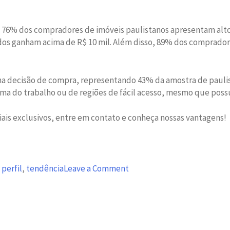
 76% dos compradores de imóveis paulistanos apresentam alto í
os ganham acima de R$ 10 mil. Além disso, 89% dos comprador
or na decisão de compra, representando 43% da amostra de paul
ima do trabalho ou de regiões de fácil acesso, mesmo que po
iais exclusivos, entre em contato e conheça nossas vantagens!
on
,
perfil
,
tendência
Leave a Comment
O
perfil
do
comprador
de