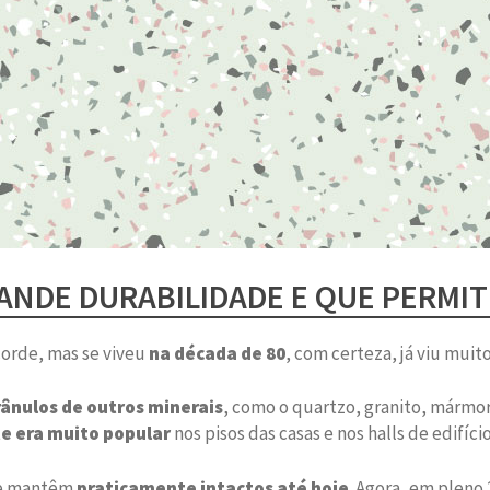
RANDE DURABILIDADE E QUE PERMIT
corde, mas se viveu
na década de 80
, com certeza, já viu mui
rânulos de outros minerais
, como o quartzo, granito, mármo
te era muito popular
nos pisos das casas e nos halls de edifício
 se mantêm
praticamente intactos até hoje
. Agora, em pleno 