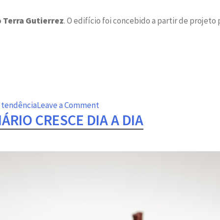
o Terra Gutierrez
. O edifício foi concebido a partir de projet
on
,
tendência
Leave a Comment
ÁRIO CRESCE DIA A DIA
Granilite
renasce
como
tendência
mundial
em
arquitetura
e
design