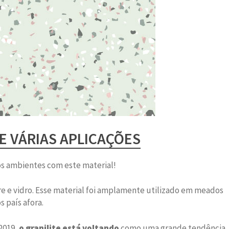
E VÁRIAS APLICAÇÕES
tos ambientes com este material!
re e vidro. Esse material foi amplamente utilizado em meados
s país afora.
2019,
o granilite está voltando
como uma grande tendência