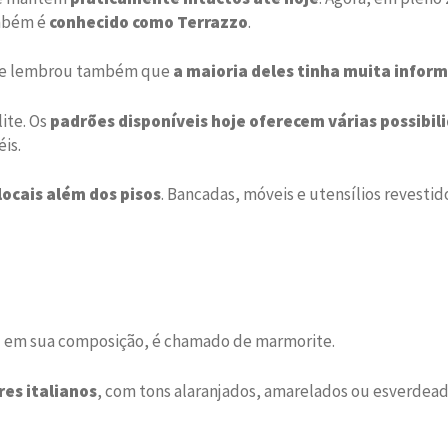
ambém é
conhecido como Terrazzo
.
 se lembrou também que
a maioria deles tinha muita inform
lite. Os
padrões disponíveis hoje oferecem várias possibil
is.
locais além dos pisos
. Bancadas, móveis e utensílios revesti
e
em sua composição, é chamado de marmorite.
es italianos
, com tons alaranjados, amarelados ou esverdead