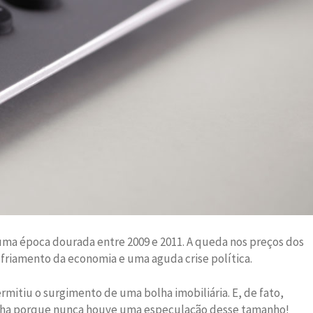
r uma época dourada entre 2009 e 2011. A queda nos preços dos
friamento da economia e uma aguda crise política.
mitiu o surgimento de uma bolha imobiliária. E, de fato,
bolha porque nunca houve uma especulação desse tamanho!