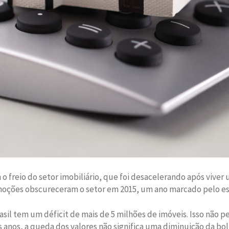
 o freio do setor imobiliário, que foi desacelerando após vive
omoções obscureceram o setor em 2015, um ano marcado pelo es
l tem um déficit de mais de 5 milhões de imóveis. Isso não per
s anos, a queda dos valores não significa uma diminuição da 