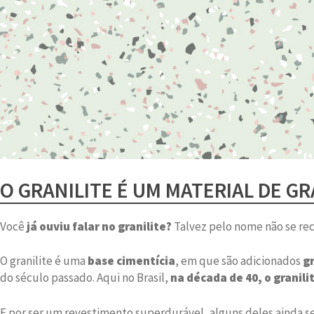
O GRANILITE É UM MATERIAL DE G
Você
já ouviu falar no granilite?
Talvez pelo nome não se re
O granilite é uma
base cimentícia
, em que são adicionados
g
do século passado. Aqui no Brasil,
na década de 40, o granili
E por ser um revestimento superdurável, alguns deles ainda