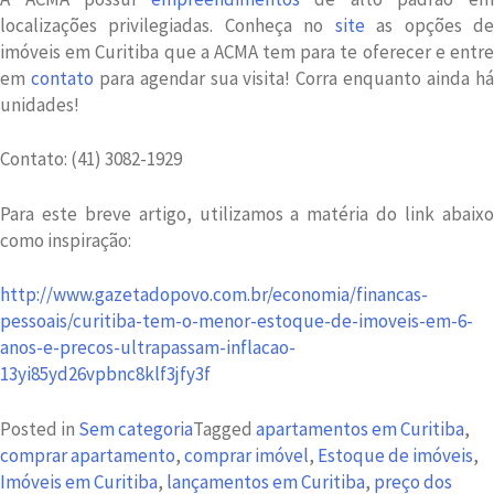
localizações privilegiadas. Conheça no
site
as opções d
imóveis em Curitiba que a ACMA tem para te oferecer e entre
em
contato
para agendar sua visita! Corra enquanto ainda h
unidades!
Contato: (41) 3082-1929
Para este breve artigo, utilizamos a matéria do link abaixo
como inspiração:
http://www.gazetadopovo.com.br/economia/financas-
pessoais/curitiba-tem-o-menor-estoque-de-imoveis-em-6-
anos-e-precos-ultrapassam-inflacao-
13yi85yd26vpbnc8klf3jfy3f
Posted in
Sem categoria
Tagged
apartamentos em Curitiba
,
comprar apartamento
,
comprar imóvel
,
Estoque de imóveis
,
Imóveis em Curitiba
,
lançamentos em Curitiba
,
preço dos