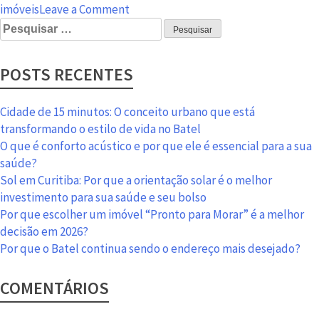
on
imóveis
Leave a Comment
Pesquisar
Imóveis
por:
em
Curitiba
POSTS RECENTES
têm
o
menor
Cidade de 15 minutos: O conceito urbano que está
estoque
transformando o estilo de vida no Batel
em
O que é conforto acústico e por que ele é essencial para a sua
seis
saúde?
anos
Sol em Curitiba: Por que a orientação solar é o melhor
investimento para sua saúde e seu bolso
Por que escolher um imóvel “Pronto para Morar” é a melhor
decisão em 2026?
Por que o Batel continua sendo o endereço mais desejado?
COMENTÁRIOS