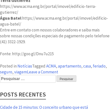
Terra Gutierrez
https://www.acma.eng.br/portal/imovel/edificio-terra-
gutierrez/
Água Batel
https://www.acma.eng.br/portal/imovel/edificio-
agua-batel/
Entre em contato com nossos colaboradores e saiba mais
sobre nossas condições especiais de pagamento pelo telefone
(41) 3322-1929.
Fonte: http://goo.gl/Dnu7u215
Posted in
Notícias
Tagged
ACMA
,
apartamento
,
casa
,
feriado
,
on
seguro
,
viagem
Leave a Comment
Pesquisar
Confira
por:
dicas
de
POSTS RECENTES
segurança
para
o
Cidade de 15 minutos: O conceito urbano que está