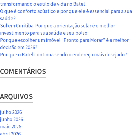
lar
transformando o estilo de vida no Batel
e
O que é conforto acústico e por que ele é essencial para a sua
viaje
saúde?
com
Sol em Curitiba: Por que a orientação solar é o melhor
tranquilidade
investimento para sua saúde e seu bolso
Por que escolher um imóvel “Pronto para Morar” é a melhor
decisão em 2026?
Por que o Batel continua sendo o endereço mais desejado?
COMENTÁRIOS
ARQUIVOS
julho 2026
junho 2026
maio 2026
abril 2026