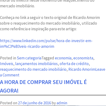
morar ou investir nesse momento de reaquecimento do
mercado imobiliário.
Conheça no link a seguir o texto original de Ricardo Amorim
sobre o reaquecimento do mercado imobiliário, utilizado
como referência e inspiração para este artigo:
https://www.linkedin.com/pulse/hora-de-investir-em-
im%C3%B3veis-ricardo-amorim
Posted in
Sem categoria
Tagged
economia
,
economista
,
Imóveis
,
lançamentos imobiliários
,
oferta de crédito
,
reaquecimento do mercado imobiliário
,
Ricardo Amorim
Leave
on
a Comment
Reaquecimento
A HORA DE COMPRAR SEU IMÓVEL É
do
AGORA!
Mercado
Imobiliário
Posted on
27 de junho de 2016
by
admin
está