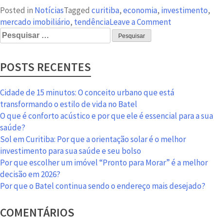
Posted in
Notícias
Tagged
curitiba
,
economia
,
investimento
,
on
mercado imobiliário
,
tendência
Leave a Comment
Pesquisar
A
por:
recuperação
do
POSTS RECENTES
setor
imobiliário
cresce
Cidade de 15 minutos: O conceito urbano que está
dia
transformando o estilo de vida no Batel
a
O que é conforto acústico e por que ele é essencial para a sua
dia
saúde?
Sol em Curitiba: Por que a orientação solar é o melhor
investimento para sua saúde e seu bolso
Por que escolher um imóvel “Pronto para Morar” é a melhor
decisão em 2026?
Por que o Batel continua sendo o endereço mais desejado?
COMENTÁRIOS