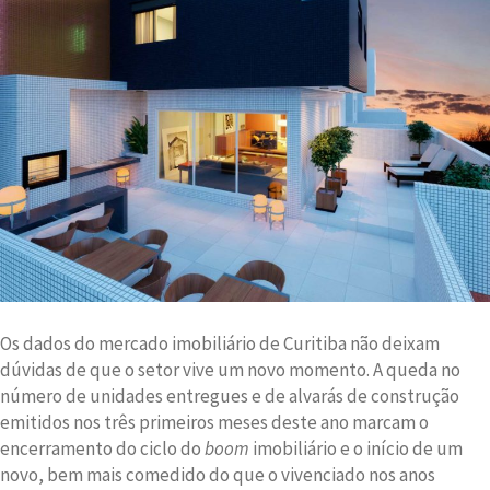
chegando
Os dados do mercado imobiliário de Curitiba não deixam
dúvidas de que o setor vive um novo momento. A queda no
número de unidades entregues e de alvarás de construção
emitidos nos três primeiros meses deste ano marcam o
encerramento do ciclo do
boom
imobiliário e o início de um
novo, bem mais comedido do que o vivenciado nos anos