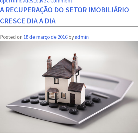
on
oportunidades
Leave a Comment
A
A RECUPERAÇÃO DO SETOR IMOBILIÁRIO
hora
CRESCE DIA A DIA
de
comprar
Posted on
18 de março de 2016
by
admin
seu
imóvel
é
agora!