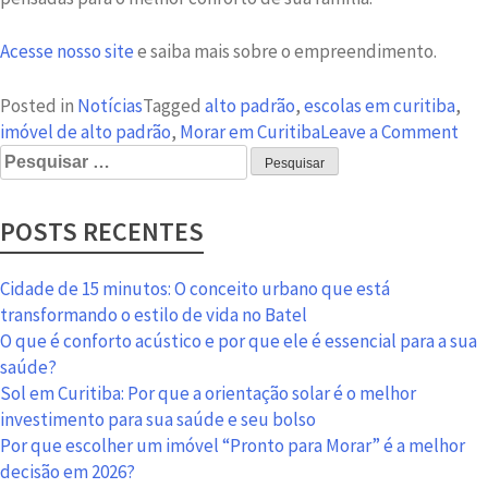
Acesse nosso site
e saiba mais sobre o empreendimento.
Posted in
Notícias
Tagged
alto padrão
,
escolas em curitiba
,
on
imóvel de alto padrão
,
Morar em Curitiba
Leave a Comment
Pesquisar
As
por:
mel
alt
POSTS RECENTES
em
edu
par
Cidade de 15 minutos: O conceito urbano que está
seu
transformando o estilo de vida no Batel
filh
O que é conforto acústico e por que ele é essencial para a sua
per
saúde?
do
Sol em Curitiba: Por que a orientação solar é o melhor
Bis
investimento para sua saúde e seu bolso
da
Por que escolher um imóvel “Pronto para Morar” é a melhor
AC
decisão em 2026?