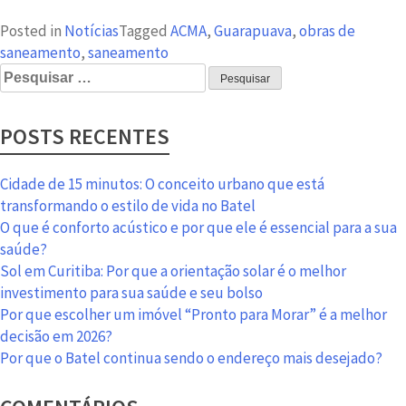
Posted in
Notícias
Tagged
ACMA
,
Guarapuava
,
obras de
saneamento
,
saneamento
Pesquisar
por:
POSTS RECENTES
Cidade de 15 minutos: O conceito urbano que está
transformando o estilo de vida no Batel
O que é conforto acústico e por que ele é essencial para a sua
saúde?
Sol em Curitiba: Por que a orientação solar é o melhor
investimento para sua saúde e seu bolso
Por que escolher um imóvel “Pronto para Morar” é a melhor
decisão em 2026?
Por que o Batel continua sendo o endereço mais desejado?