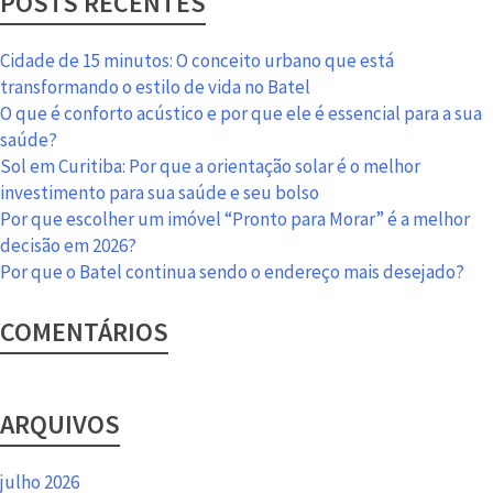
POSTS RECENTES
duplex
em
Curitiba?
Cidade de 15 minutos: O conceito urbano que está
Conquiste
transformando o estilo de vida no Batel
o
O que é conforto acústico e por que ele é essencial para a sua
seu
saúde?
na
Sol em Curitiba: Por que a orientação solar é o melhor
ACMA
investimento para sua saúde e seu bolso
Por que escolher um imóvel “Pronto para Morar” é a melhor
decisão em 2026?
Por que o Batel continua sendo o endereço mais desejado?
COMENTÁRIOS
ARQUIVOS
julho 2026