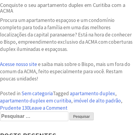
Conquiste o seu apartamento duplex em Curitiba com a
ACMA
Procura um apartamento espaçoso e um condomínio
completo para toda a família em uma das melhores
localizações da capital paranaense? Está na hora de conhecer
o Bispo, empreendimento exclusivo da ACMA com coberturas
duplex iluminadas e espaçosas.
Acesse nosso site
e saiba mais sobre o Bispo, mais um fora do
comum da ACMA, feito especialmente para você. Restam
poucas unidades!
Posted in
Sem categoria
Tagged
apartamento duplex
,
apartamento duplex em curitiba
,
imóvel de alto padrão
,
on
Prudente 130
Leave a Comment
Pesquisar
Procura
por:
um
apartamento