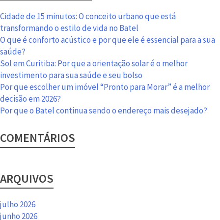
Bispo
ACMA:
Cidade de 15 minutos: O conceito urbano que está
por
transformando o estilo de vida no Batel
que
O que é conforto acústico e por que ele é essencial para a sua
morar
saúde?
perto
Sol em Curitiba: Por que a orientação solar é o melhor
de
investimento para sua saúde e seu bolso
ciclovias
Por que escolher um imóvel “Pronto para Morar” é a melhor
decisão em 2026?
Por que o Batel continua sendo o endereço mais desejado?
COMENTÁRIOS
ARQUIVOS
julho 2026
junho 2026