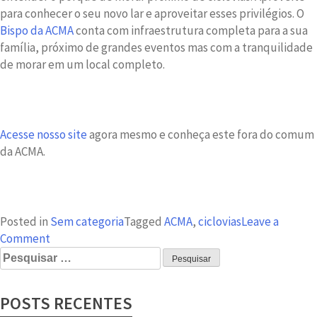
para conhecer o seu novo lar e aproveitar esses privilégios. O
Bispo da ACMA
conta com infraestrutura completa para a sua
família, próximo de grandes eventos mas com a tranquilidade
de morar em um local completo.
Acesse nosso site
agora mesmo e conheça este fora do comum
da ACMA.
Posted in
Sem categoria
Tagged
ACMA
,
ciclovias
Leave a
on
Comment
Pesquisar
Mais
por:
uma
facilidade
POSTS RECENTES
do