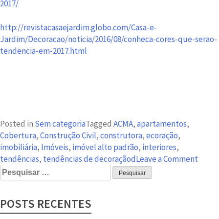
2017/
http://revistacasaejardim.globo.com/Casa-e-
Jardim/Decoracao/noticia/2016/08/conheca-cores-que-serao-
tendencia-em-2017.html
Posted in
Sem categoria
Tagged
ACMA
,
apartamentos
,
Cobertura
,
Construção Civil
,
construtora
,
ecoração
,
imobiliária
,
Imóveis
,
imóvel alto padrão
,
interiores
,
on
tendências
,
tendências de decoraçãod
Leave a Comment
Pesquisar
Tendê
por:
de
Decor
POSTS RECENTES
para
o