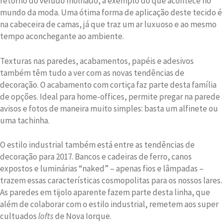
retorno do veludo molhado, a exemplo do que acontece no
mundo da moda. Uma ótima forma de aplicação deste tecido é
na cabeceira de camas, já que traz um ar luxuoso e ao mesmo
tempo aconchegante ao ambiente.
Texturas nas paredes, acabamentos, papéis e adesivos
também têm tudo a ver com as novas tendências de
decoração. O acabamento com cortiça faz parte desta família
de opções. Ideal para home-offices, permite pregar na parede
avisos e fotos de maneira muito simples: basta um alfinete ou
uma tachinha.
O estilo industrial também está entre as tendências de
decoração para 2017. Bancos e cadeiras de ferro, canos
expostos e luminárias “naked” – apenas fios e lâmpadas –
trazem essas características cosmopolitas para os nossos lares.
As paredes em tijolo aparente fazem parte desta linha, que
além de colaborar com o estilo industrial, remetem aos super
cultuados
lofts
de Nova Iorque.